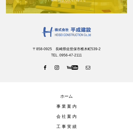
〒858-0925 長崎県佐世保市椎木町539-2
TEL. 0956-47-2111
ホーム
事 業 案 内
会 社 案 内
工 事 実 績