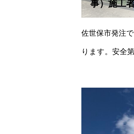
事）施工
佐世保市発注
ります。安全
ちらの道路に