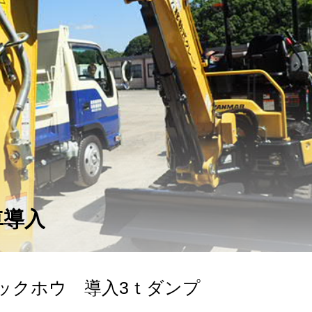
車導入
ックホウ 導入3ｔダンプ